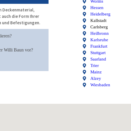
Worms
Hessen
m Deckenmaterial,
Heidelberg
t auch die Form Ihrer
Kallstadt
en und Befestigungen.
Carlsberg
Heilbronn
lieren?
Karlsruhe
Frankfurt
er Willi Baun vor?
Stuttgart
Saarland
Trier
Mainz
Alzey
Wiesbaden