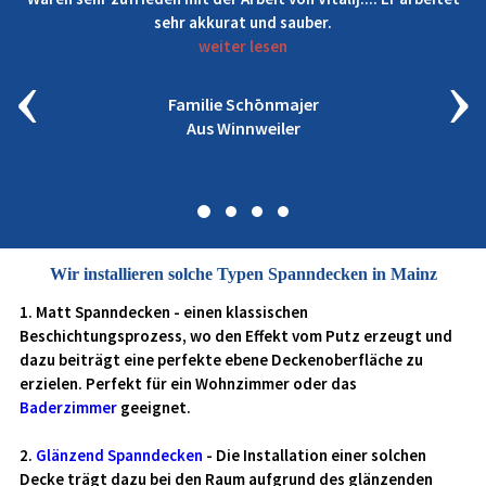
Erfahrungen gemacht. Vor allem gie Qualität wird bei
groß geschrieben.
‹
›
weiter lesen
Waldemar Schesler
Wir installieren solche Typen Spanndecken in Mainz
1. Matt Spanndecken - einen klassischen
Beschichtungsprozess, wo den Effekt vom Putz erzeugt und
dazu beiträgt eine perfekte ebene Deckenoberfläche zu
erzielen. Perfekt für ein Wohnzimmer oder das
Baderzimmer
geeignet.
2.
Glänzend Spanndecken
- Die Installation einer solchen
Decke trägt dazu bei den Raum aufgrund des glänzenden